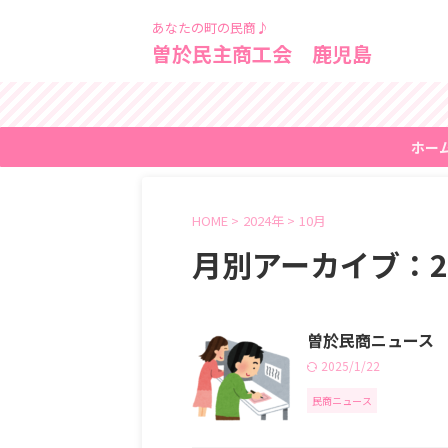
あなたの町の民商♪
曽於民主商工会 鹿児島
ホー
HOME
>
2024年
>
10月
月別アーカイブ：20
曽於民商ニュース R
2025/1/22
民商ニュース