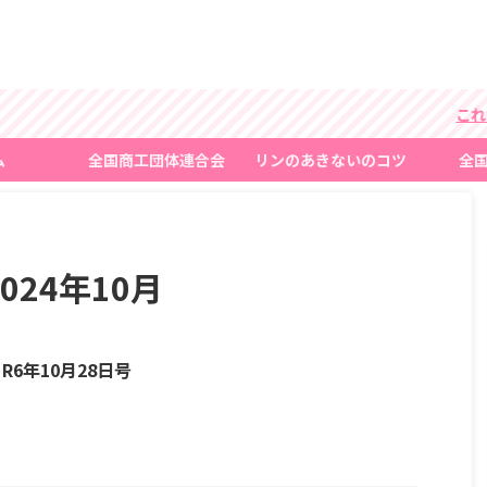
これは
ム
全国商工団体連合会
リンのあきないのコツ
全
24年10月
6年10月28日号